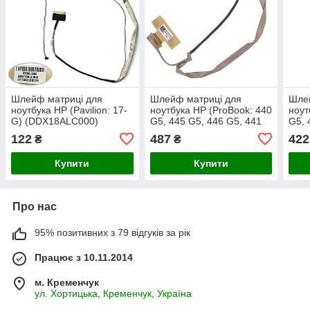
Шлейф матриці для
Шлейф матриці для
Шле
ноутбука HP (Pavilion: 17-
ноутбука HP (ProBook: 440
ноут
G) (DDX18ALC000)
G5, 445 G5, 446 G5, 441
G5, 
G5), (dd0x8blc021)
(dd0
122
487
422
₴
₴
Купити
Купити
Про нас
95% позитивних з 79 відгуків за рік
Працює з 10.11.2014
м. Кременчук
ул. Хортицька, Кременчук, Україна