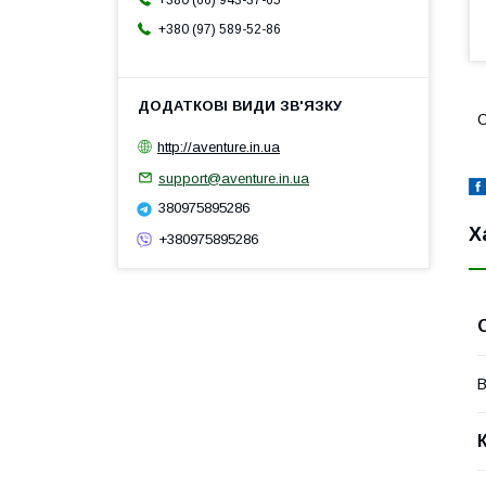
+380 (66) 943-37-65
+380 (97) 589-52-86
О
http://aventure.in.ua
support@aventure.in.ua
380975895286
Х
+380975895286
В