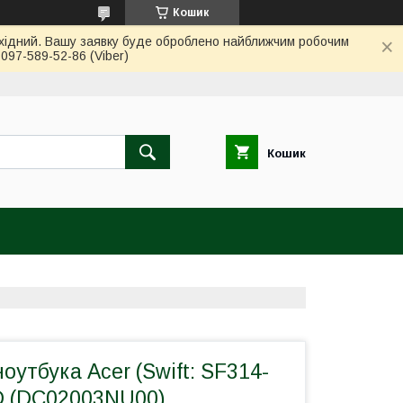
Кошик
вихідний. Вашу заявку буде оброблено найближчим робочим
97-589-52-86 (Viber)
Кошик
утбука Acer (Swift: SF314-
ED (DC02003NU00)