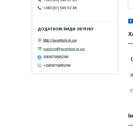
+380 (66) 943-37-65
+380 (97) 589-52-86
Х
http://aventure.in.ua
support@aventure.in.ua
380975895286
+380975895286
В
П
І