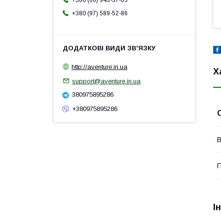
+380 (66) 943-37-65
+380 (97) 589-52-86
http://aventure.in.ua
Х
support@aventure.in.ua
380975895286
+380975895286
В
П
І