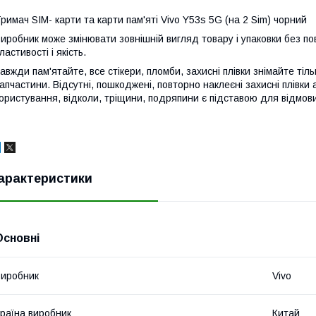
римач SIM- карти та карти пам'яті Vivo Y53s 5G (на 2 Sim) чорний
иробник може змінювати зовнішній вигляд товару і упаковки без по
ластивості і якість.
авжди пам'ятайте, все стікери, пломби, захисні плівки знімайте тіл
апчастини. Відсутні, пошкоджені, повторно наклеєні захисні плівки 
ористування, відколи, тріщини, подряпини є підставою для відмови
арактеристики
Основні
иробник
Vivo
раїна виробник
Китай