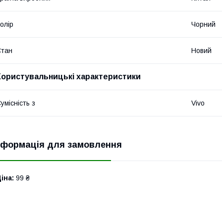
олір
Чорний
Стан
Новий
Користувальницькі характеристики
умісність з
Vivo
нформація для замовлення
іна:
99 ₴