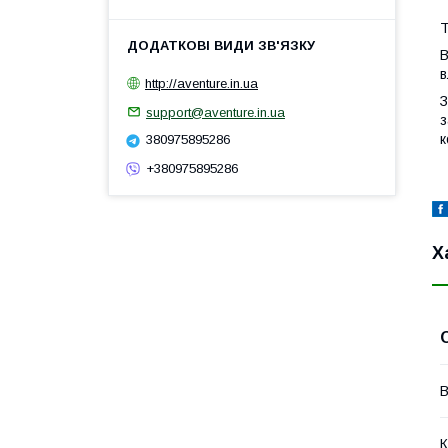
Т
В
в
http://aventure.in.ua
З
support@aventure.in.ua
з
к
380975895286
+380975895286
Х
В
К