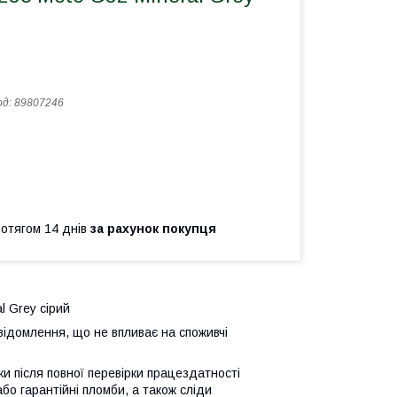
од:
89807246
ротягом 14 днів
за рахунок покупця
l Grey сірий
відомлення, що не впливає на споживчі
ьки після повної перевірки працездатності
або гарантійні пломби, а також сліди