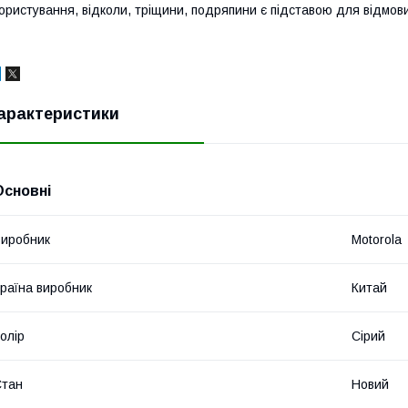
ористування, відколи, тріщини, подряпини є підставою для відмови
арактеристики
Основні
иробник
Motorola
раїна виробник
Китай
олір
Сірий
Стан
Новий