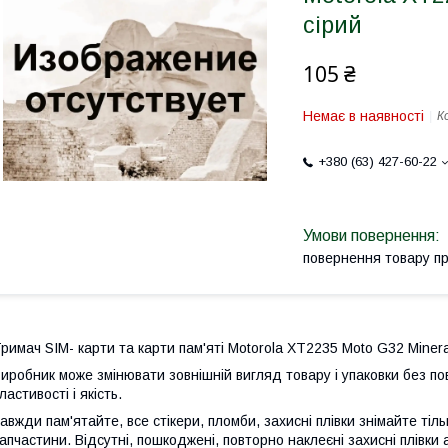
сірий
105 ₴
Немає в наявності
К
+380 (63) 427-60-22
повернення товару п
римач SIM- карти та карти пам'яті Motorola XT2235 Moto G32 Minera
иробник може змінювати зовнішній вигляд товару і упаковки без по
ластивості і якість.
авжди пам'ятайте, все стікери, пломби, захисні плівки знімайте тіл
апчастини. Відсутні, пошкоджені, повторно наклеєні захисні плівки 