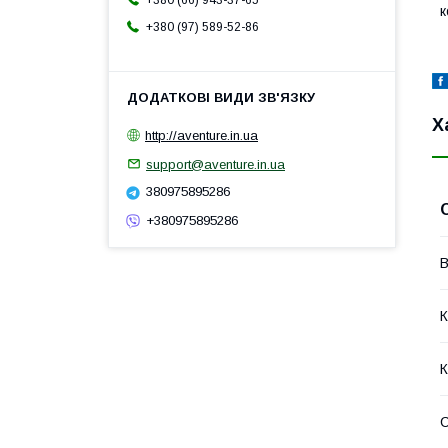
+380 (66) 943-37-65
к
+380 (97) 589-52-86
Х
http://aventure.in.ua
support@aventure.in.ua
380975895286
+380975895286
В
К
К