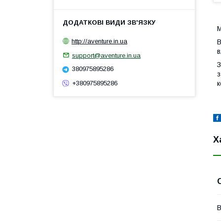
М
http://aventure.in.ua
В
в
support@aventure.in.ua
З
380975895286
з
к
+380975895286
Х
В