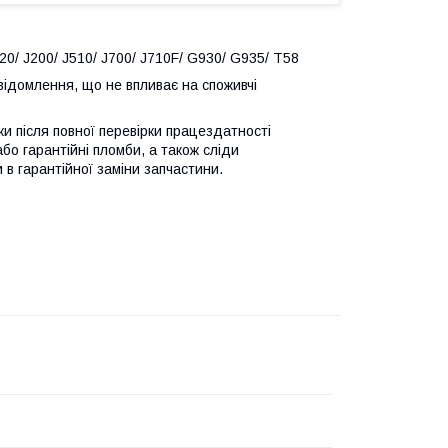
20/ J200/ J510/ J700/ J710F/ G930/ G935/ T58
відомлення, що не впливає на споживчі
ьки після повної перевірки працездатності
або гарантійні пломби, а також сліди
 в гарантійної заміни запчастини.