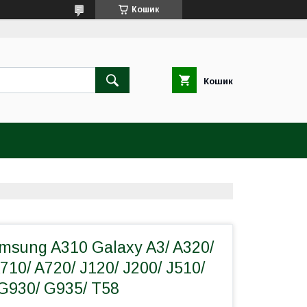
Кошик
Кошик
sung A310 Galaxy A3/ A320/
710/ A720/ J120/ J200/ J510/
 G930/ G935/ T58