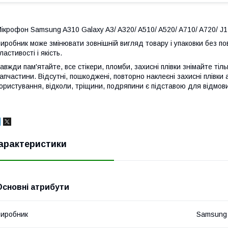
ікрофон Samsung A310 Galaxy A3/ A320/ A510/ A520/ A710/ A720/ J1
иробник може змінювати зовнішній вигляд товару і упаковки без по
ластивості і якість.
авжди пам'ятайте, все стікери, пломби, захисні плівки знімайте тіл
апчастини. Відсутні, пошкоджені, повторно наклеєні захисні плівки 
ористування, відколи, тріщини, подряпини є підставою для відмови
арактеристики
Основні атрибути
иробник
Samsung