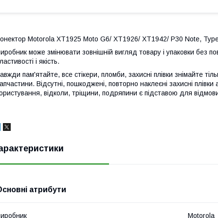
онектор Motorola XT1925 Moto G6/ XT1926/ XT1942/ P30 Note, Typ
иробник може змінювати зовнішній вигляд товару і упаковки без по
ластивості і якість.
авжди пам'ятайте, все стікери, пломби, захисні плівки знімайте тіл
апчастини. Відсутні, пошкоджені, повторно наклеєні захисні плівки 
ористування, відколи, тріщини, подряпини є підставою для відмови
арактеристики
Основні атрибути
иробник
Motorola