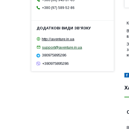
+380 (66) 943-37-65
+380 (97) 589-52-86
К
В
в
http://aventure.in.ua
З
support@aventure.in.ua
з
к
380975895286
+380975895286
Х
В