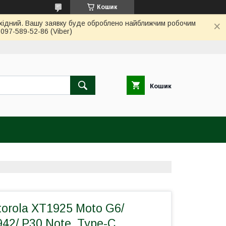
Кошик
вихідний. Вашу заявку буде оброблено найближчим робочим
97-589-52-86 (Viber)
Кошик
orola XT1925 Moto G6/
42/ P30 Note, Type-C