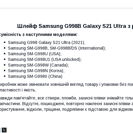
Шлейф Samsung G998B Galaxy S21 Ultra з 
Сумісність з наступними моделями:
Samsung G998 Galaxy S21 Ultra (2021);
Samsung SM-G998B, SM-G998B/DS (International);
Samsung SM-G998U (USA);
Samsung SM-G998U1 (USA unlocked);
Samsung SM-G998W (Canada);
Samsung SM-G998N (Korea);
Samsung SM-G9980 (China)
иробник може змінювати зовнішній вигляд товару і упаковки без по
ластивості і якість.
авжди пам'ятайте, все стікери, пломби, захисні плівки знімайте тіл
апчастини. Відсутні, пошкоджені, повторно наклеєні захисні плівки 
ористування, відколи, тріщини, подряпини є підставою для відмови