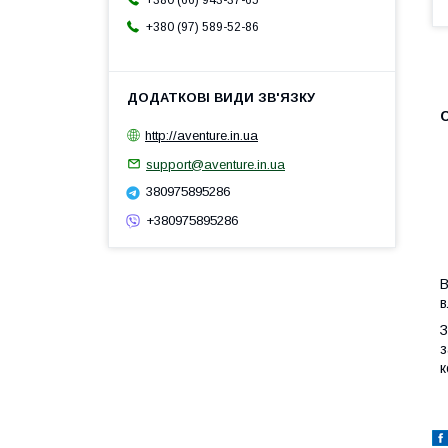
+380 (66) 943-37-65
+380 (97) 589-52-86
http://aventure.in.ua
support@aventure.in.ua
380975895286
+380975895286
В
в
З
з
к