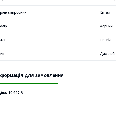
раїна виробник
Китай
олір
Чорний
Стан
Новий
ип
Дисплей
нформація для замовлення
іна:
10 667 ₴