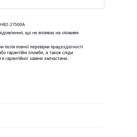
GH82-27500A
відомлення, що не впливає на споживчі
ьки після повної перевірки працездатності
або гарантійні пломби, а також сліди
 в гарантійної заміни запчастини.