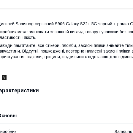
исплей Samsung сервісний S906 Galaxy S22+ 5G чорний + рамка 
иробник може змінювати зовнішній вигляд товару і упаковки без по
ластивості і якість.
авжди пам'ятайте, все стікери, пломби, захисні плівки знімайте тіл
апчастини. Відсутні, пошкоджені, повторно наклеєні захисні плівки 
ористування, відколи, тріщини, подряпини є підставою для відмови
арактеристики
Основні
иробник
Samsung