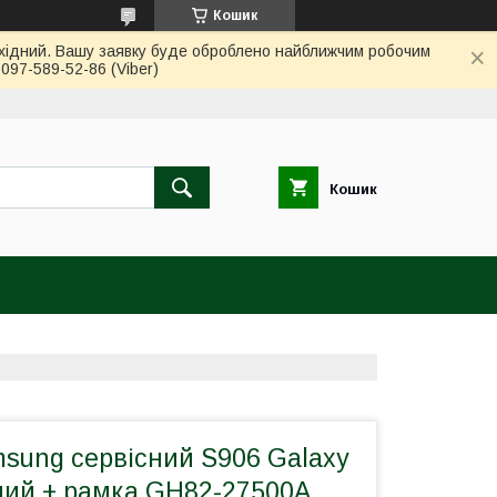
Кошик
вихідний. Вашу заявку буде оброблено найближчим робочим
97-589-52-86 (Viber)
Кошик
sung сервісний S906 Galaxy
ний + рамка GH82-27500A