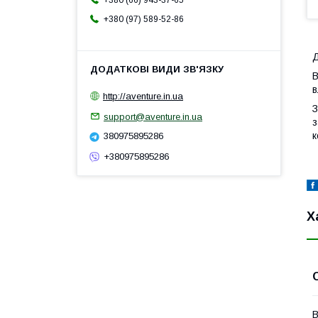
+380 (66) 943-37-65
+380 (97) 589-52-86
Д
В
в
http://aventure.in.ua
З
support@aventure.in.ua
з
к
380975895286
+380975895286
Х
В