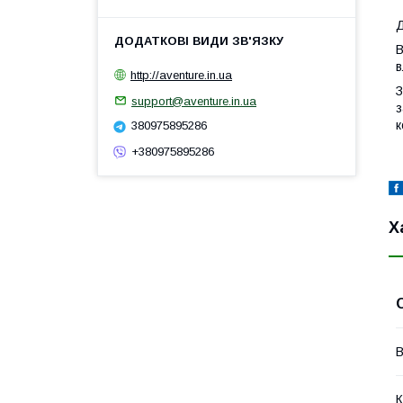
Д
В
в
http://aventure.in.ua
З
support@aventure.in.ua
з
к
380975895286
+380975895286
Х
В
К