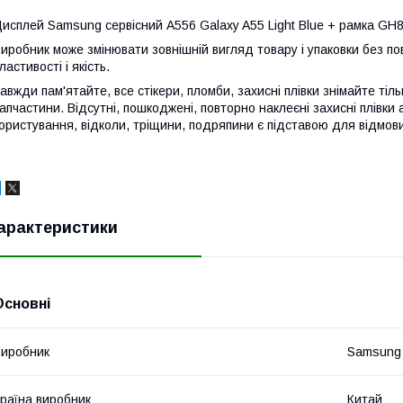
исплей Samsung сервісний A556 Galaxy A55 Light Blue + рамка GH
иробник може змінювати зовнішній вигляд товару і упаковки без по
ластивості і якість.
авжди пам'ятайте, все стікери, пломби, захисні плівки знімайте тіл
апчастини. Відсутні, пошкоджені, повторно наклеєні захисні плівки 
ористування, відколи, тріщини, подряпини є підставою для відмови
арактеристики
Основні
иробник
Samsung
раїна виробник
Китай