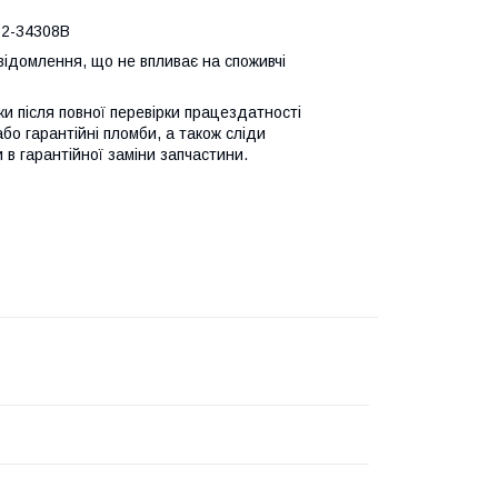
82-34308B
відомлення, що не впливає на споживчі
ьки після повної перевірки працездатності
або гарантійні пломби, а також сліди
 в гарантійної заміни запчастини.