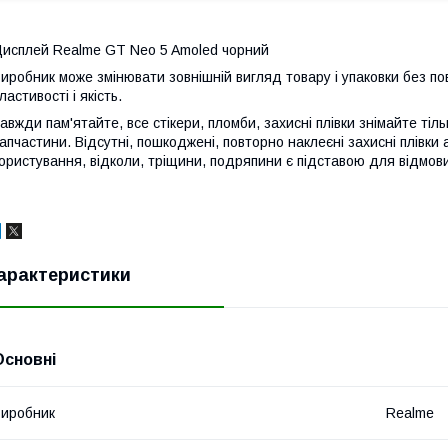
исплей Realme GT Neo 5 Amoled чорний
иробник може змінювати зовнішній вигляд товару і упаковки без по
ластивості і якість.
авжди пам'ятайте, все стікери, пломби, захисні плівки знімайте тіл
апчастини. Відсутні, пошкоджені, повторно наклеєні захисні плівки 
ористування, відколи, тріщини, подряпини є підставою для відмови
арактеристики
Основні
иробник
Realme