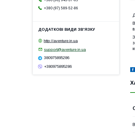
+380 (66) 943-37-65
+380 (97) 589-52-86
Д
В
в
З
http://aventure.in.ua
з
к
support@aventure.in.ua
380975895286
+380975895286
Х
В