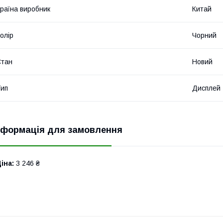
раїна виробник
Китай
олір
Чорний
Стан
Новий
ип
Дисплей
нформація для замовлення
іна:
3 246 ₴