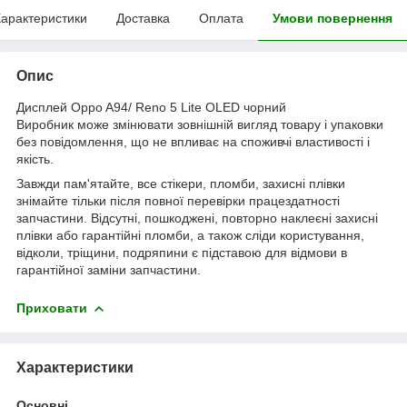
арактеристики
Доставка
Оплата
Умови повернення
Опис
Дисплей Oppo A94/ Reno 5 Lite OLED чорний
Виробник може змінювати зовнішній вигляд товару і упаковки
без повідомлення, що не впливає на споживчі властивості і
якість.
Завжди пам'ятайте, все стікери, пломби, захисні плівки
знімайте тільки після повної перевірки працездатності
запчастини. Відсутні, пошкоджені, повторно наклеєні захисні
плівки або гарантійні пломби, а також сліди користування,
відколи, тріщини, подряпини є підставою для відмови в
гарантійної заміни запчастини.
Приховати
Характеристики
Основні