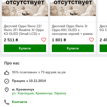
Дисплей Oppo Reno 2Z/
Дисплей Oppo Reno 3/
Дис
Reno 2F/ Realme X/ Oppo
Oppo A91 OLED з
5G O
K3 OLED (Small LCD) з
сенсором чорний + рамка
сенсором чорний
2 511
1 801
2 4
₴
₴
Купити
Купити
Про нас
95% позитивних з 79 відгуків за рік
Працює з 10.11.2014
м. Кременчук
ул. Хортицька, Кременчук, Україна
Контакти