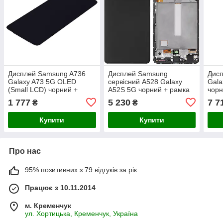
Дисплей Samsung A736
Дисплей Samsung
Дис
Galaxy A73 5G OLED
сервісний A528 Galaxy
Gala
(Small LCD) чорний +
A52S 5G чорний + рамка
чорн
рамка сіра
GH82-26909A
1 777
5 230
7 7
₴
₴
Купити
Купити
Про нас
95% позитивних з 79 відгуків за рік
Працює з 10.11.2014
м. Кременчук
ул. Хортицька, Кременчук, Україна