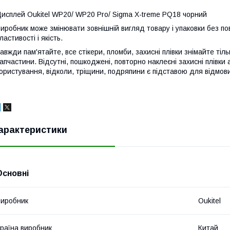
исплей Oukitel WP20/ WP20 Pro/ Sigma X-treme PQ18 чорний
иробник може змінювати зовнішній вигляд товару і упаковки без по
ластивості і якість.
авжди пам'ятайте, все стікери, пломби, захисні плівки знімайте тіл
апчастини. Відсутні, пошкоджені, повторно наклеєні захисні плівки 
ористування, відколи, тріщини, подряпини є підставою для відмови
арактеристики
Основні
иробник
Oukitel
раїна виробник
Китай