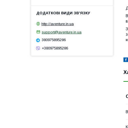
Д
В
в
http://aventure.in.ua
З
support@aventure.in.ua
з
к
380975895286
+380975895286
Х
В
К