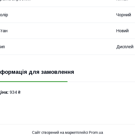
олір
Чорний
Стан
Новий
ип
Дисплей
нформація для замовлення
іна:
934 ₴
Сайт створений на маркетплейсі
Prom.ua