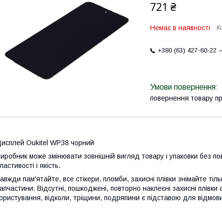
721 ₴
Немає в наявності
К
+380 (63) 427-60-22
повернення товару п
исплей Oukitel WP38 чорний
иробник може змінювати зовнішній вигляд товару і упаковки без по
ластивості і якість.
авжди пам'ятайте, все стікери, пломби, захисні плівки знімайте тіл
апчастини. Відсутні, пошкоджені, повторно наклеєні захисні плівки 
ористування, відколи, тріщини, подряпини є підставою для відмови