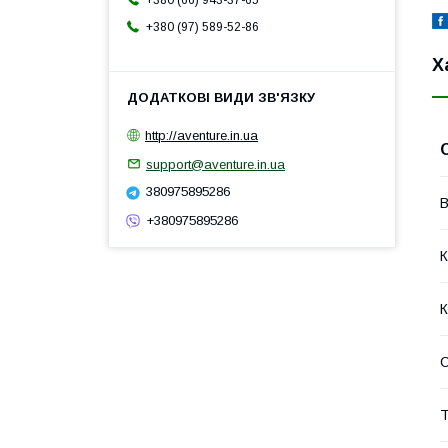
+380 (66) 943-37-65
+380 (97) 589-52-86
Х
http://aventure.in.ua
support@aventure.in.ua
380975895286
В
+380975895286
К
К
Т