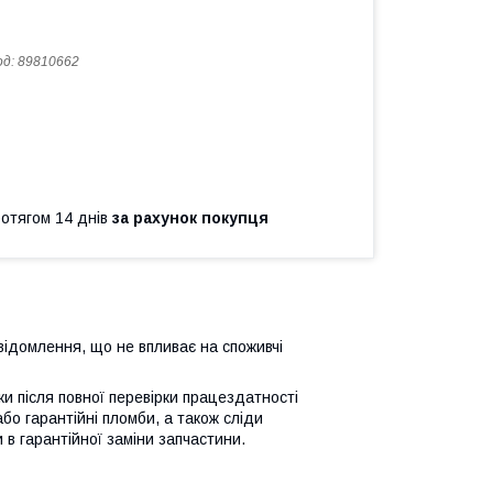
од:
89810662
ротягом 14 днів
за рахунок покупця
відомлення, що не впливає на споживчі
ьки після повної перевірки працездатності
або гарантійні пломби, а також сліди
 в гарантійної заміни запчастини.