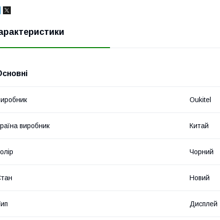
арактеристики
Основні
иробник
Oukitel
раїна виробник
Китай
олір
Чорний
Стан
Новий
ип
Дисплей