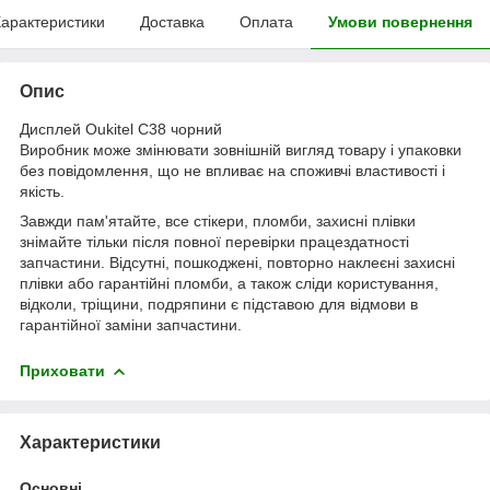
арактеристики
Доставка
Оплата
Умови повернення
Опис
Дисплей Oukitel C38 чорний
Виробник може змінювати зовнішній вигляд товару і упаковки
без повідомлення, що не впливає на споживчі властивості і
якість.
Завжди пам'ятайте, все стікери, пломби, захисні плівки
знімайте тільки після повної перевірки працездатності
запчастини. Відсутні, пошкоджені, повторно наклеєні захисні
плівки або гарантійні пломби, а також сліди користування,
відколи, тріщини, подряпини є підставою для відмови в
гарантійної заміни запчастини.
Приховати
Характеристики
Основні