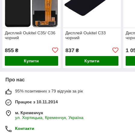
Дисплей Oukitel C35/ C36
Дисплей Oukitel C33
Дисп
чорний
чорний
чор
855
837
1 0
₴
₴
Купити
Купити
Про нас
95% позитивних з 79 відгуків за рік
Працює з 10.11.2014
м. Кременчук
ул. Хортицька, Кременчук, Україна
Контакти