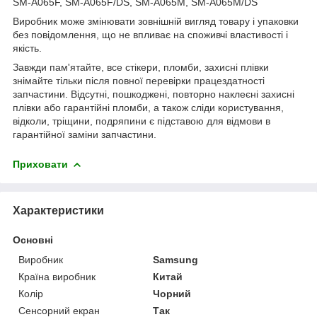
SM-A065F, SM-A065F/DS, SM-A065M, SM-A065M/DS
Виробник може змінювати зовнішній вигляд товару і упаковки
без повідомлення, що не впливає на споживчі властивості і
якість.
Завжди пам'ятайте, все стікери, пломби, захисні плівки
знімайте тільки після повної перевірки працездатності
запчастини. Відсутні, пошкоджені, повторно наклеєні захисні
плівки або гарантійні пломби, а також сліди користування,
відколи, тріщини, подряпини є підставою для відмови в
гарантійної заміни запчастини.
Приховати
Характеристики
Основні
Виробник
Samsung
Країна виробник
Китай
Колір
Чорний
Сенсорний екран
Так