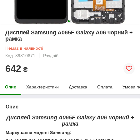
Дисплей Samsung A065F Galaxy A06 чорний +
рамка
Немає в наявності
Код: 89810671
Роздріб
642
₴
Опис
Характеристики
Доставка
Оплата
Умови п
Опис
Дисплей Samsung A065F Galaxy A06 чорний +
рамка
Маркування моделі Samsung: