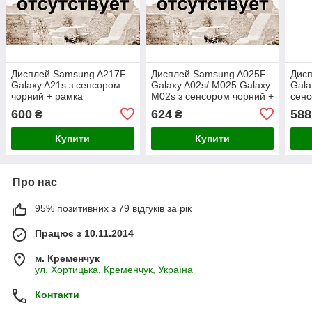
Дисплей Samsung A217F
Дисплей Samsung A025F
Дис
Galaxy A21s з сенсором
Galaxy A02s/ M025 Galaxy
Gala
чорний + рамка
M02s з сенсором чорний +
сенс
рамка
600
624
588
₴
₴
Купити
Купити
Про нас
95% позитивних з 79 відгуків за рік
Працює з 10.11.2014
м. Кременчук
ул. Хортицька, Кременчук, Україна
Контакти