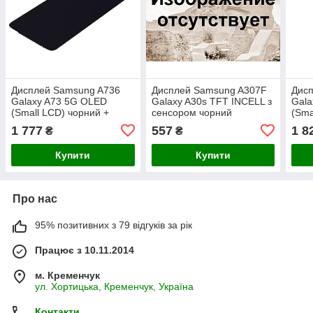
Дисплей Samsung A736
Дисплей Samsung A307F
Дис
Galaxy A73 5G OLED
Galaxy A30s TFT INCELL з
Gala
(Small LCD) чорний +
сенсором чорний
(Sma
рамка сіра
1 777
557
1 8
₴
₴
Купити
Купити
Про нас
95% позитивних з 79 відгуків за рік
Працює з 10.11.2014
м. Кременчук
ул. Хортицька, Кременчук, Україна
Контакти