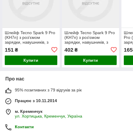
Шлейф Tecno Spark 9 Pro
Шлейф Tecno Spark 9 Pro
Шлей
(KH7n) з роз'ємом
(KH7n) з роз'ємом
Pro 
зарядки, навушників, з
зарядки, навушників, з
заря
мікрофоном
мікрофоном ОРИГІНАЛ
мік
151
402
165
₴
₴
Купити
Купити
Про нас
95% позитивних з 79 відгуків за рік
Працює з 10.11.2014
м. Кременчук
ул. Хортицька, Кременчук, Україна
Контакти