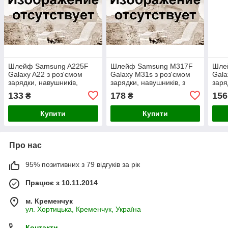
Шлейф Samsung A225F
Шлейф Samsung M317F
Шле
Galaxy A22 з роз'ємом
Galaxy M31s з роз'ємом
Gala
зарядки, навушників,
зарядки, навушників, з
заря
мікрофоном
мікрофоном
мік
133
178
156
₴
₴
Купити
Купити
Про нас
95% позитивних з 79 відгуків за рік
Працює з 10.11.2014
м. Кременчук
ул. Хортицька, Кременчук, Україна
Контакти