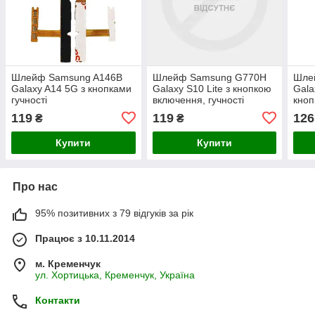
Шлейф Samsung A146B
Шлейф Samsung G770H
Шле
Galaxy A14 5G з кнопками
Galaxy S10 Lite з кнопкою
Gala
гучності
включення, гучності
кноп
гучн
119
119
126
₴
₴
Купити
Купити
Про нас
95% позитивних з 79 відгуків за рік
Працює з 10.11.2014
м. Кременчук
ул. Хортицька, Кременчук, Україна
Контакти