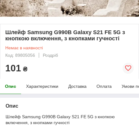
Шлейф Samsung G990B Galaxy S21 FE 5G з
кнопкою включення, з кнопками гучності
Немає в наявності
Код: 89805056
Роздріб
101
₴
Опис
Характеристики
Доставка
Оплата
Умови п
Опис
Шлейф Samsung G990B Galaxy S21 FE 5G з кнопкою
включення, з кнопками гучності