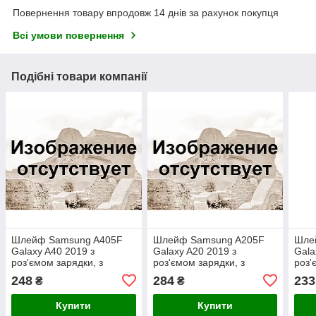
Повернення товару впродовж 14 днів за рахунок покупця
Всі умови повернення
Подібні товари компанії
Шлейф Samsung A405F
Шлейф Samsung A205F
Шле
Galaxy A40 2019 з
Galaxy A20 2019 з
Gala
роз'ємом зарядки, з
роз'ємом зарядки, з
роз'
мікрофоном ОРИГІНАЛ
мікрофоном ОРИГІНАЛ
нав
248
284
233
₴
₴
Купити
Купити