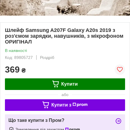
Шлейф Samsung A207F Galaxy A20s 2019 з
роз'ємом зарядки, навушників, з мікрофоном
ОРИГІНАЛ
В наявності
Код: 89805727
Роздріб
369
₴
Купити
або
Купити з
Що таке купити з Пром?
Замовлення під захистом