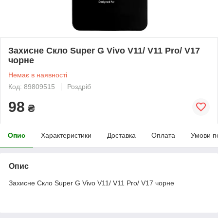
Захисне Скло Super G Vivo V11/ V11 Pro/ V17
чорне
Немає в наявності
Код: 89809515
Роздріб
98
₴
Опис
Характеристики
Доставка
Оплата
Умови п
Опис
Захисне Скло Super G Vivo V11/ V11 Pro/ V17 чорне