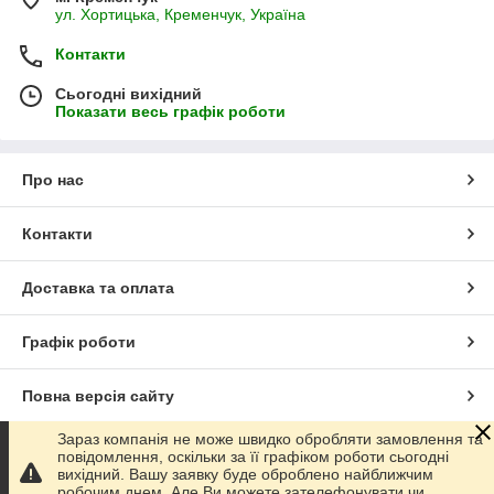
ул. Хортицька, Кременчук, Україна
Контакти
Сьогодні вихідний
Показати весь графік роботи
Про нас
Контакти
Доставка та оплата
Графік роботи
Повна версія сайту
Зараз компанія не може швидко обробляти замовлення та
Сайт створено на маркетплейсі
Prom.ua
повідомлення, оскільки за її графіком роботи сьогодні
вихідний. Вашу заявку буде оброблено найближчим
робочим днем. Але Ви можете зателефонувати чи