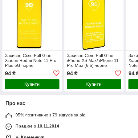
Захисне Скло Full Glue
Захисне Скло Full Glue
Захи
Xiaomi Redmi Note 11 Pro
iPhone XS Max/ iPhone 11
Xiao
Plus 5G чорне
Pro Max (6.5) чорне
Note
11T 
94
94
94
₴
₴
чор
Купити
Купити
Про нас
95% позитивних з 79 відгуків за рік
Працює з 10.11.2014
м. Кременчук