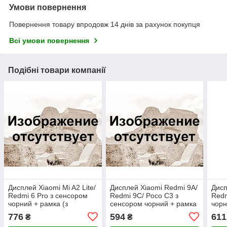
Умови повернення
Повернення товару впродовж 14 днів за рахунок покупця
Всі умови повернення
Подібні товари компанії
Дисплей Xiaomi Mi A2 Lite/
Дисплей Xiaomi Redmi 9A/
Дисп
Redmi 6 Pro з сенсором
Redmi 9C/ Poco C3 з
Redm
чорний + рамка (з
сенсором чорний + рамка
чорн
датчиком наближення)
датч
776
594
611
₴
₴