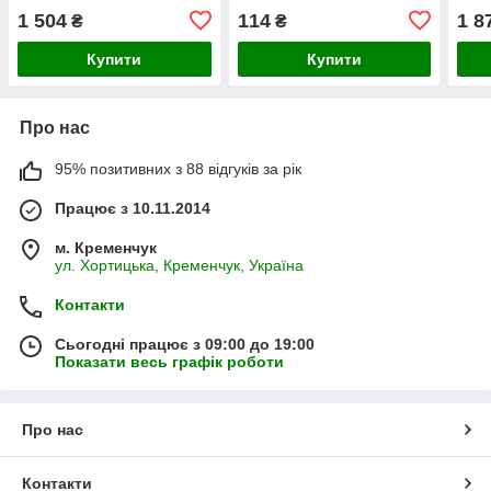
сенсором чорний
чорне + OCA плівка
чорн
1 504
114
1 8
₴
₴
Купити
Купити
Про нас
95% позитивних з 88 відгуків за рік
Працює з 10.11.2014
м. Кременчук
ул. Хортицька, Кременчук, Україна
Контакти
Сьогодні працює з 09:00 до 19:00
Показати весь графік роботи
Про нас
Контакти