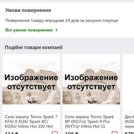
Умови повернення
Повернення товару впродовж 14 днів за рахунок покупця
Всі умови повернення
Подібні товари компанії
Скло екрану Tecno Spark 7
Скло екрану Tecno Spark
Дисп
KF6/ 8 KG6/ Spark 8C/
8P (KG7n)/ Spark 9 Pro
(KG6)
KG5n/ Infinix Hot 10i/ Hot
(KH7n)/ Infinix Hot 11
чорн
12i чорне + OCA плівка
чорне + OCA плівка
114
106
679