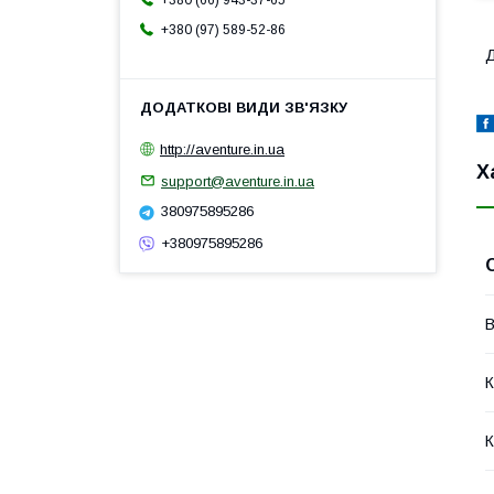
+380 (66) 943-37-65
+380 (97) 589-52-86
Д
http://aventure.in.ua
Х
support@aventure.in.ua
380975895286
+380975895286
В
К
К