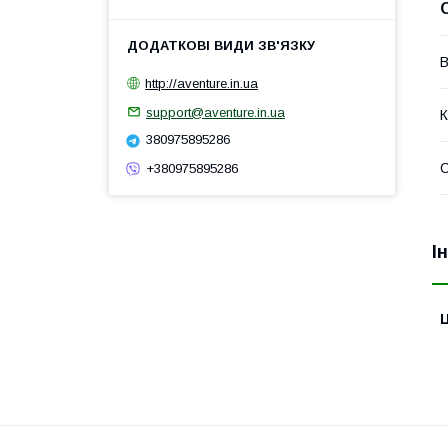
В
http://aventure.in.ua
support@aventure.in.ua
К
380975895286
+380975895286
І
Ц