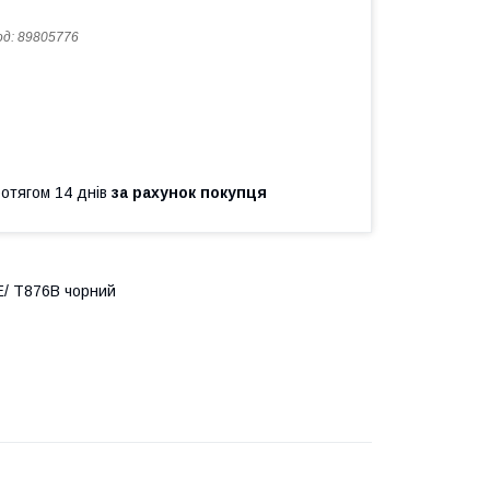
од:
89805776
ротягом 14 днів
за рахунок покупця
E/ T876B чорний