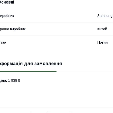
Основні
иробник
Samsung
раїна виробник
Китай
Стан
Новий
нформація для замовлення
іна:
1 938 ₴