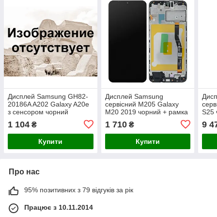
Дисплей Samsung GH82-
Дисплей Samsung
Дис
20186A A202 Galaxy A20e
сервісний M205 Galaxy
серв
з сенсором чорний
M20 2019 чорний + рамка
S25 
сервісний + рамка*
GH82-18682A
GH8
1 104
1 710
9 4
₴
₴
Купити
Купити
Про нас
95% позитивних з 79 відгуків за рік
Працює з 10.11.2014