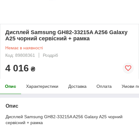
Дисплей Samsung GH82-33215A A256 Galaxy
A25 чорний сервісний + рамка
Немає в наявності
Код: 89808361
Роздріб
4 016
₴
Опис
Характеристики
Доставка
Оплата
Умови п
Опис
Дисплей Samsung GH82-33215A A256 Galaxy A25 чорний
сервісний + рамка