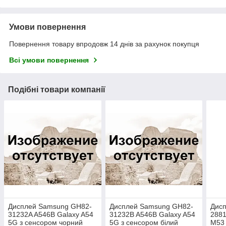
Умови повернення
Повернення товару впродовж 14 днів за рахунок покупця
Всі умови повернення
Подібні товари компанії
Дисплей Samsung GH82-
Дисплей Samsung GH82-
Дис
31232A A546B Galaxy A54
31232B A546B Galaxy A54
2881
5G з сенсором чорний
5G з сенсором білий
M53 