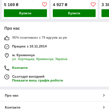
сервісний + рамка
сервісний + рамка
чорн
5 169
4 927
3 3
₴
₴
Купити
Купити
Про нас
95% позитивних з 79 відгуків за рік
Працює з 10.11.2014
м. Кременчук
ул. Хортицька, Кременчук, Україна
Контакти
Сьогодні вихідний
Показати весь графік роботи
Про нас
Контакти