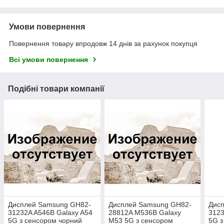
Умови повернення
Повернення товару впродовж 14 днів за рахунок покупця
Всі умови повернення
Подібні товари компанії
Дисплей Samsung GH82-
Дисплей Samsung GH82-
Дис
31232A A546B Galaxy A54
28812A M536B Galaxy
3123
5G з сенсором чорний
M53 5G з сенсором
5G з