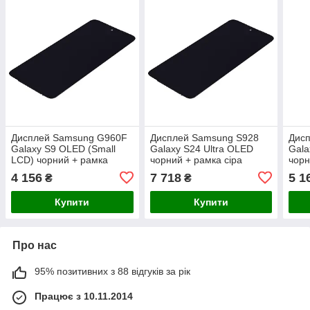
Дисплей Samsung G960F
Дисплей Samsung S928
Дис
Galaxy S9 OLED (Small
Galaxy S24 Ultra OLED
Gala
LCD) чорний + рамка
чорний + рамка сіра
чорн
4 156
7 718
5 1
₴
₴
Купити
Купити
Про нас
95% позитивних з 88 відгуків за рік
Працює з 10.11.2014