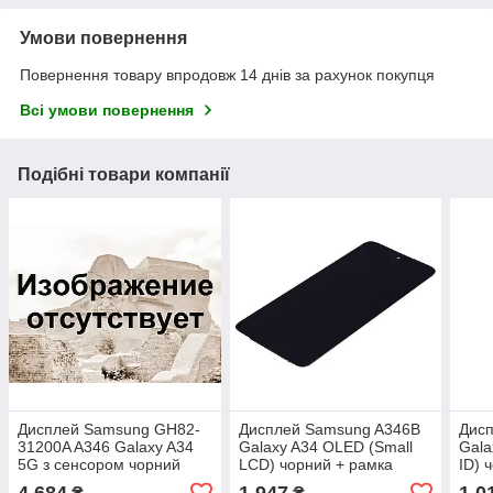
Умови повернення
Повернення товару впродовж 14 днів за рахунок покупця
Всі умови повернення
Подібні товари компанії
Дисплей Samsung GH82-
Дисплей Samsung A346B
Дис
31200A A346 Galaxy A34
Galaxy A34 OLED (Small
Gala
5G з сенсором чорний
LCD) чорний + рамка
ID) 
сервісний + рамка
4 684
1 947
1 0