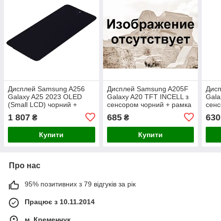
Дисплей Samsung A256
Дисплей Samsung A205F
Дис
Galaxy A25 2023 OLED
Galaxy A20 TFT INCELL з
Gala
(Small LCD) чорний +
сенсором чорний + рамка
сенс
рамка
1 807
685
630
₴
₴
Купити
Купити
Про нас
95% позитивних з 79 відгуків за рік
Працює з 10.11.2014
м. Кременчук