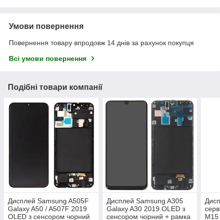
Умови повернення
Повернення товару впродовж 14 днів за рахунок покупця
Всі умови повернення
Подібні товари компанії
Дисплей Samsung A505F
Дисплей Samsung A305
Дис
Galaxy A50 / A507F 2019
Galaxy A30 2019 OLED з
серв
OLED з сенсором чорний
сенсором чорний + рамка
M15 