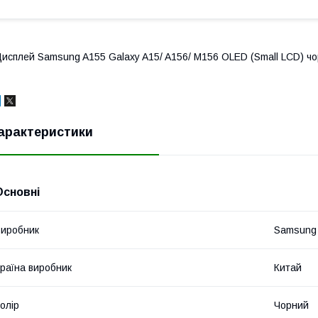
исплей Samsung A155 Galaxy A15/ A156/ M156 OLED (Small LCD) ч
арактеристики
Основні
иробник
Samsung
раїна виробник
Китай
олір
Чорний