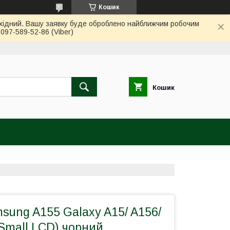
Кошик
вихідний. Вашу заявку буде оброблено найближчим робочим
97-589-52-86 (Viber)
Кошик
ung A155 Galaxy A15/ A156/
Small LCD) чорний