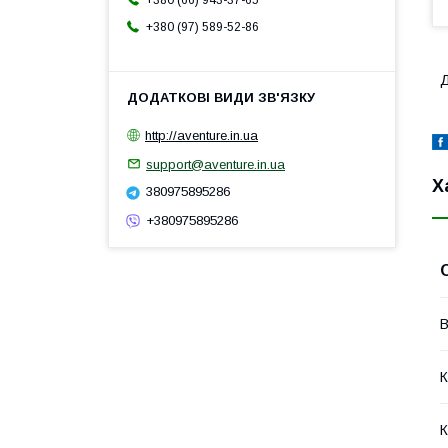
+380 (66) 943-37-65
+380 (97) 589-52-86
Д
http://aventure.in.ua
support@aventure.in.ua
Х
380975895286
+380975895286
В
К
К