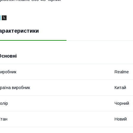
арактеристики
Основні
иробник
Realme
раїна виробник
Китай
олір
Чорний
Стан
Новий