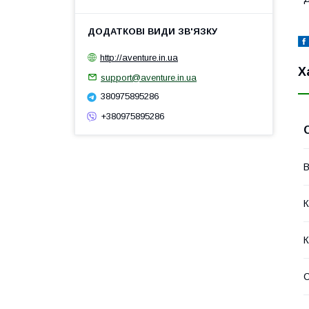
http://aventure.in.ua
Х
support@aventure.in.ua
380975895286
+380975895286
В
К
К