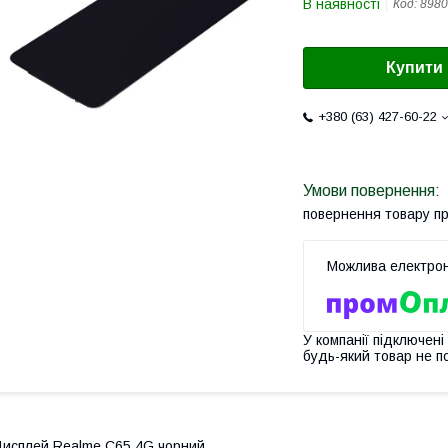
В наявності
Код:
8980
Купити
+380 (63) 427-60-22
повернення товару п
У компанії підключені
будь-який товар не п
исплей Realme C65 4G чорний