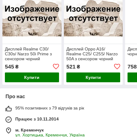
Дисплей Realme C30/
Дисплей Oppo A16/
Дис
C30s/ Narzo 50i Prime з
Realme C25/ C25S/ Narzo
чорн
сенсором чорний
50A з сенсором чорний
545
521
758
₴
₴
Купити
Купити
Про нас
95% позитивних з 79 відгуків за рік
Працює з 10.11.2014
м. Кременчук
ул. Хортицька, Кременчук, Україна