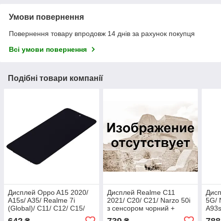
Умови повернення
Повернення товару впродовж 14 днів за рахунок покупця
Всі умови повернення
Подібні товари компанії
Дисплей Oppo A15 2020/
Дисплей Realme C11
Дисп
A15s/ A35/ Realme 7i
2021/ C20/ C21/ Narzo 50i
5G/ 
(Global)/ C11/ C12/ C15/
з сенсором чорний +
A93s
Narzo 30A чорний
рамка
642
739
788