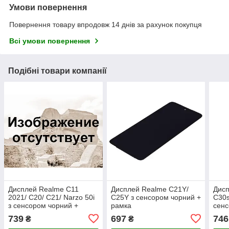
Умови повернення
Повернення товару впродовж 14 днів за рахунок покупця
Всі умови повернення
Подібні товари компанії
Дисплей Realme C11
Дисплей Realme C21Y/
Дисп
2021/ C20/ C21/ Narzo 50i
C25Y з сенсором чорний +
C30s
з сенсором чорний +
рамка
сенс
рамка
739
697
746
₴
₴