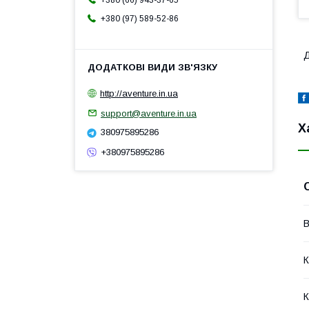
+380 (66) 943-37-65
+380 (97) 589-52-86
Д
http://aventure.in.ua
support@aventure.in.ua
Х
380975895286
+380975895286
В
К
К