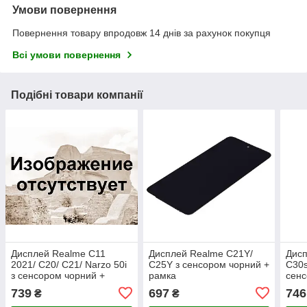
Умови повернення
Повернення товару впродовж 14 днів за рахунок покупця
Всі умови повернення
Подібні товари компанії
Дисплей Realme C11
Дисплей Realme C21Y/
Дисп
2021/ C20/ C21/ Narzo 50i
C25Y з сенсором чорний +
C30s
з сенсором чорний +
рамка
сенс
рамка
739
697
746
₴
₴