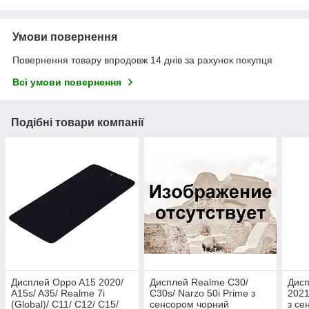
Умови повернення
Повернення товару впродовж 14 днів за рахунок покупця
Всі умови повернення
Подібні товари компанії
Дисплей Oppo A15 2020/
Дисплей Realme C30/
Дисп
A15s/ A35/ Realme 7i
C30s/ Narzo 50i Prime з
2021
(Global)/ C11/ C12/ C15/
сенсором чорний
з се