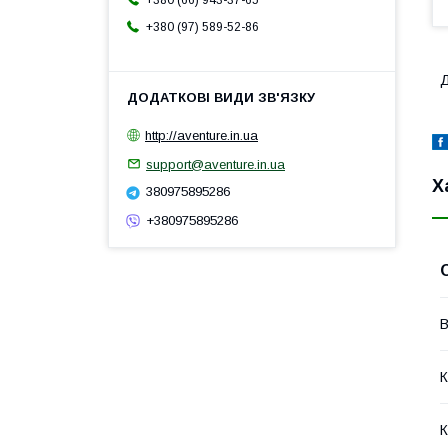
+380 (66) 943-37-65
+380 (97) 589-52-86
Д
http://aventure.in.ua
support@aventure.in.ua
Х
380975895286
+380975895286
В
К
К