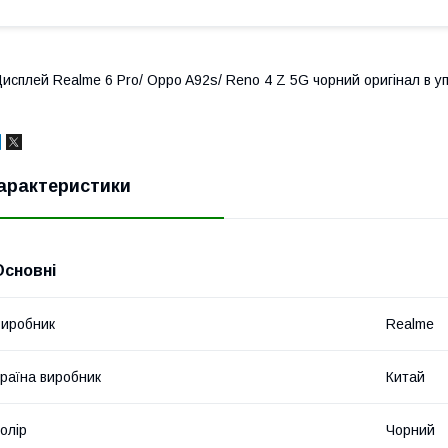
исплей Realme 6 Pro/ Oppo A92s/ Reno 4 Z 5G чорний оригінал в уп
арактеристики
Основні
иробник
Realme
раїна виробник
Китай
олір
Чорний