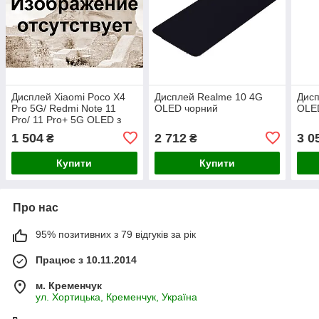
Дисплей Xiaomi Poco X4
Дисплей Realme 10 4G
Дисп
Pro 5G/ Redmi Note 11
OLED чорний
OLED
Pro/ 11 Pro+ 5G OLED з
сенсором чорний
1 504
2 712
3 0
₴
₴
Купити
Купити
Про нас
95% позитивних з 79 відгуків за рік
Працює з 10.11.2014
м. Кременчук
ул. Хортицька, Кременчук, Україна