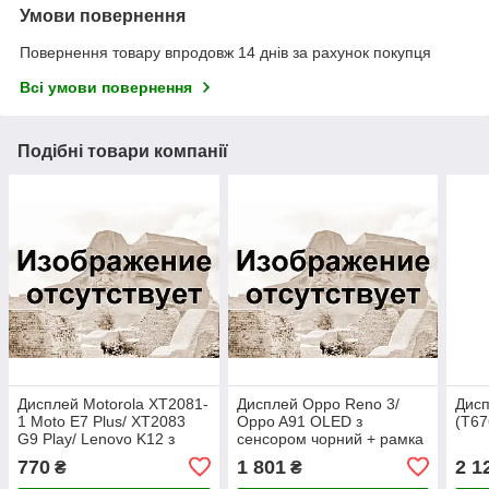
Умови повернення
Повернення товару впродовж 14 днів за рахунок покупця
Всі умови повернення
Подібні товари компанії
Дисплей Motorola XT2081-
Дисплей Oppo Reno 3/
Дисп
1 Moto E7 Plus/ XT2083
Oppo A91 OLED з
(T67
G9 Play/ Lenovo K12 з
сенсором чорний + рамка
сенсором чорний + рамка
770
1 801
2 1
₴
₴