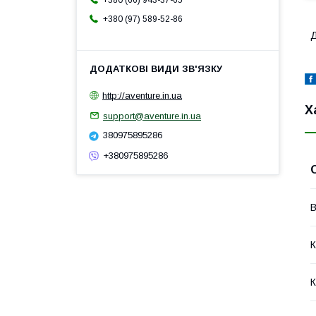
+380 (66) 943-37-65
+380 (97) 589-52-86
Д
http://aventure.in.ua
Х
support@aventure.in.ua
380975895286
+380975895286
В
К
К