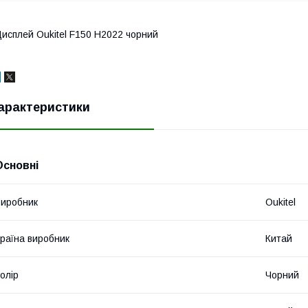
исплей Oukitel F150 H2022 чорний
арактеристики
Основні
иробник
Oukitel
раїна виробник
Китай
олір
Чорний