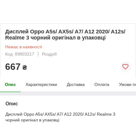
Дисплей Oppo A5s/ AX5s/ A7/ A12 2020/ A12s/
Realme 3 чорний оригінал в упаковці
Немає в наявності
Код: 89803217
Роздріб
667
₴
Опис
Характеристики
Доставка
Оплата
Умови п
Опис
Дисплей Oppo A5s/ AX5s/ A7/ A12 2020/ A12s/ Realme 3
чорний оригінал в упаковці