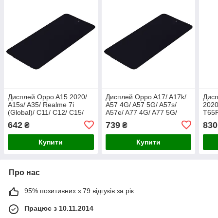
Дисплей Oppo A15 2020/
Дисплей Oppo A17/ A17k/
Дисп
A15s/ A35/ Realme 7i
A57 4G/ A57 5G/ A57s/
2020
(Global)/ C11/ C12/ C15/
A57e/ A77 4G/ A77 5G/
T65
Narzo 30A чорний
A77s чорний оригінал в
ориг
642
739
830
₴
₴
оригінал в упаков
упаковці
Купити
Купити
Про нас
95% позитивних з 79 відгуків за рік
Працює з 10.11.2014