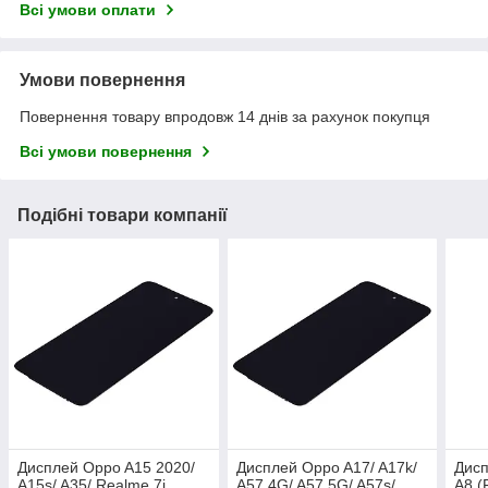
Всі умови оплати
Умови повернення
Повернення товару впродовж 14 днів за рахунок покупця
Всі умови повернення
Подібні товари компанії
Дисплей Oppo A15 2020/
Дисплей Oppo A17/ A17k/
Дисп
A15s/ A35/ Realme 7i
A57 4G/ A57 5G/ A57s/
A8 