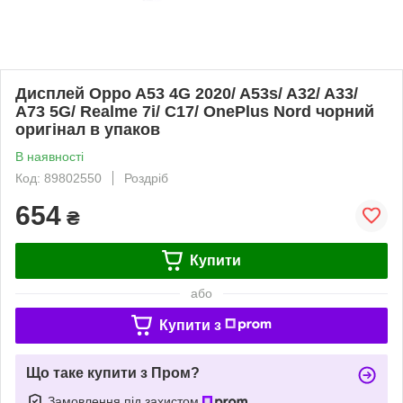
Дисплей Oppo A53 4G 2020/ A53s/ A32/ A33/
A73 5G/ Realme 7i/ C17/ OnePlus Nord чорний
оригінал в упаков
В наявності
Код: 89802550
Роздріб
654
₴
Купити
або
Купити з
Що таке купити з Пром?
Замовлення під захистом