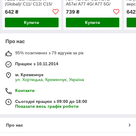
(Global)/ C11/ C12/ C15/
A57e/ A77 4G/ A77 5G/
верс
Narzo 30A чорний
A77s чорний оригінал в
чорн
642
739
642
₴
₴
оригінал в упаков
упаковці
Купити
Купити
Про нас
95% позитивних з 79 відгуків за рік
Працює з 10.11.2014
м. Кременчук
ул. Хортицька, Кременчук, Україна
Контакти
Сьогодні працює з 09:00 до 18:00
Показати весь графік роботи
Про нас